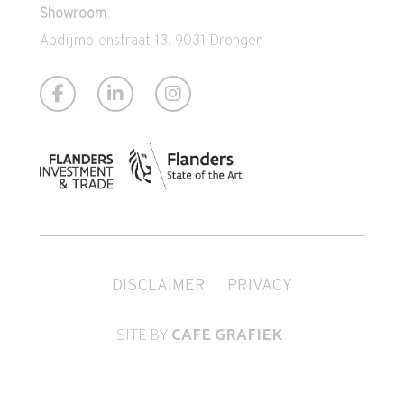
Showroom
Abdijmolenstraat 13, 9031 Drongen
DISCLAIMER
PRIVACY
SITE BY
CAFE GRAFIEK