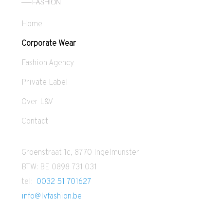
Home
Corporate Wear
Fashion Agency
Private Label
Over L&V
Contact
Groenstraat 1c, 8770 Ingelmunster
BTW: BE 0898 731 031
tel:
0032 51 701627
info@lvfashion.be