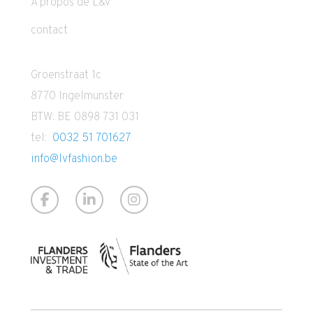
A propos de L&V
contact
Groenstraat 1c
8770 Ingelmunster
BTW: BE 0898 731 031
tel:
0032 51 701627
info@lvfashion.be