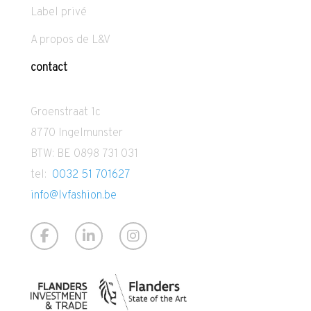
Label privé
A propos de L&V
contact
Groenstraat 1c
8770 Ingelmunster
BTW: BE 0898 731 031
tel:
0032 51 701627
info@lvfashion.be